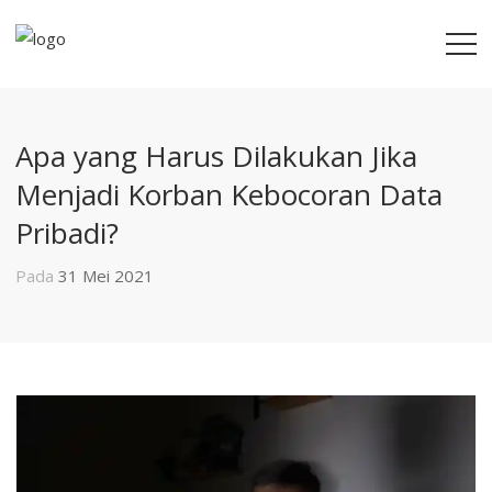
Apa yang Harus Dilakukan Jika
Menjadi Korban Kebocoran Data
Pribadi?
Pada
31 Mei 2021