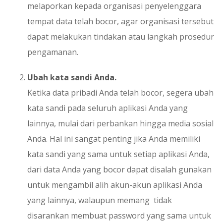
melaporkan kepada organisasi penyelenggara
tempat data telah bocor, agar organisasi tersebut
dapat melakukan tindakan atau langkah prosedur
pengamanan.
Ubah kata sandi Anda.
Ketika data pribadi Anda telah bocor, segera ubah
kata sandi pada seluruh aplikasi Anda yang
lainnya, mulai dari perbankan hingga media sosial
Anda. Hal ini sangat penting jika Anda memiliki
kata sandi yang sama untuk setiap aplikasi Anda,
dari data Anda yang bocor dapat disalah gunakan
untuk mengambil alih akun-akun aplikasi Anda
yang lainnya, walaupun memang tidak
disarankan membuat password yang sama untuk