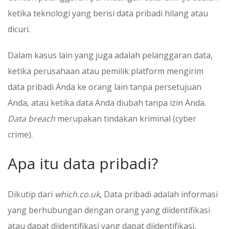
ketika teknologi yang berisi data pribadi hilang atau
dicuri.
Dalam kasus lain yang juga adalah pelanggaran data,
ketika perusahaan atau pemilik platform mengirim
data pribadi Anda ke orang lain tanpa persetujuan
Anda, atau ketika data Anda diubah tanpa izin Anda.
Data breach
merupakan tindakan kriminal (cyber
crime).
Apa itu data pribadi?
Dikutip dari
which.co.uk
, Data pribadi adalah informasi
yang berhubungan dengan orang yang diidentifikasi
atau dapat diidentifikasi yang dapat diidentifikasi,