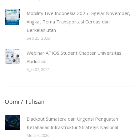
Mobility Live Indonesia 2025 Digelar November,
Angkat Tema Transportasi Cerdas dan
Berkelanjutan
Sep 25, 2025
Webinar ATIOS Student Chapter Universitas
Abdurrab
Agu 07, 2021
Opini / Tulisan
Blackout Sumatera dan Urgensi Penguatan
Ketahanan Infrastruktur Strategis Nasional
Mei 24, 2026