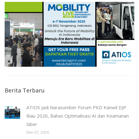
Berita Terbaru
ATIOS Jadi Narasumber Forum PKD Kanwil DJP
Riau 2026, Bahas Optimalisasi AI dan Keamanan
Siber
Mei 07, 2026