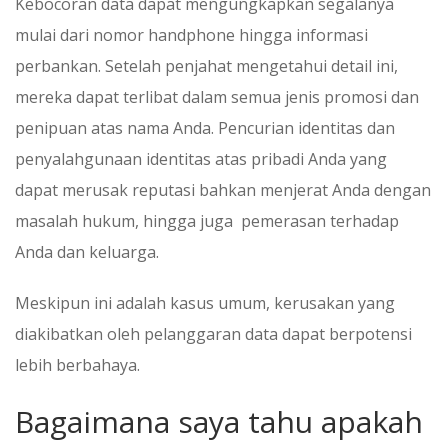
Kebocoran data dapat mengungkapkan segalanya
mulai dari nomor handphone hingga informasi
perbankan. Setelah penjahat mengetahui detail ini,
mereka dapat terlibat dalam semua jenis promosi dan
penipuan atas nama Anda. Pencurian identitas dan
penyalahgunaan identitas atas pribadi Anda yang
dapat merusak reputasi bahkan menjerat Anda dengan
masalah hukum, hingga juga pemerasan terhadap
Anda dan keluarga.
Meskipun ini adalah kasus umum, kerusakan yang
diakibatkan oleh pelanggaran data dapat berpotensi
lebih berbahaya.
Bagaimana saya tahu apakah