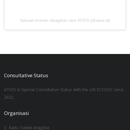
Sebuah kiriman dibagikan oleh ATIOS (@atios.id)
Consultative Status
ATIOS
in
Special Consultative Status
with the UN ECOSOC since
2022.
Organisasi
Kartu Tanda Anggota