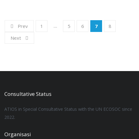
…
Prev
1
5
6
7
8
Next
Consultative Status
ATIOS
in
Special Consultative Status
with the UN ECOSOC since
2022.
Organisasi